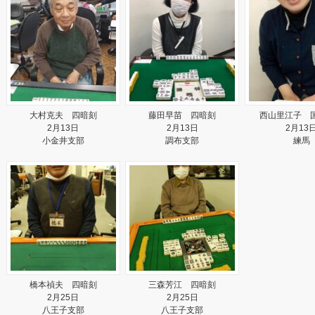
大村克夫 四暗刻
藤田早苗 四暗刻
西山里江子 
2月13日
2月13日
2月13
小金井支部
調布支部
練馬
橋本禎夫 四暗刻
三森芳江 四暗刻
2月25日
2月25日
八王子支部
八王子支部