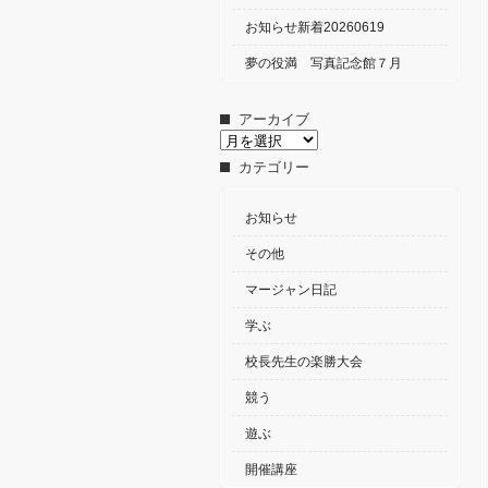
お知らせ新着20260619
夢の役満 写真記念館７月
アーカイブ
ア
ー
カテゴリー
カ
イ
ブ
お知らせ
その他
マージャン日記
学ぶ
校長先生の楽勝大会
競う
遊ぶ
開催講座