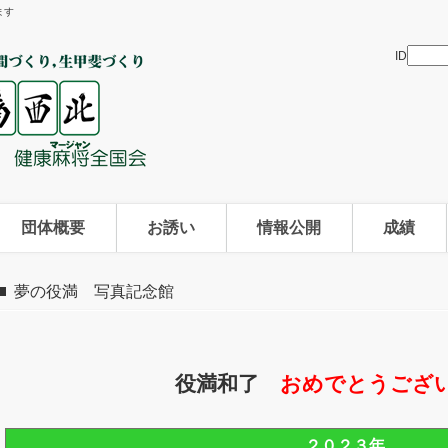
ます
ID
団体概要
お誘い
情報公開
成績
夢の役満 写真記念館
役満和了
おめでとうござい
２０２３年