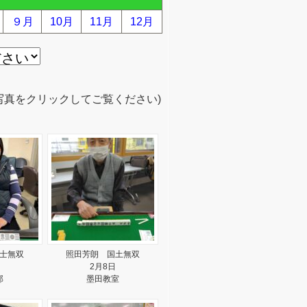
９月
10月
11月
12月
写真をクリックしてご覧ください)
士無双
照田芳朗 国土無双
2月8日
部
墨田教室