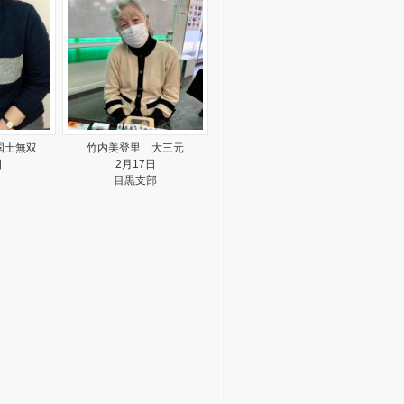
国士無双
竹内美登里 大三元
日
2月17日
目黒支部