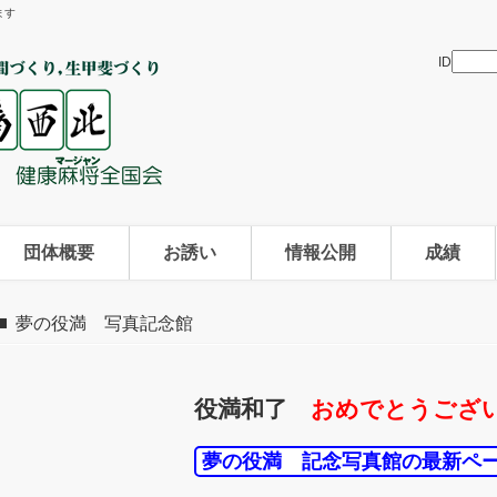
ます
ID
団体概要
お誘い
情報公開
成績
夢の役満 写真記念館
役満和了
おめでとうござい
夢の役満 記念写真館の最新ペ