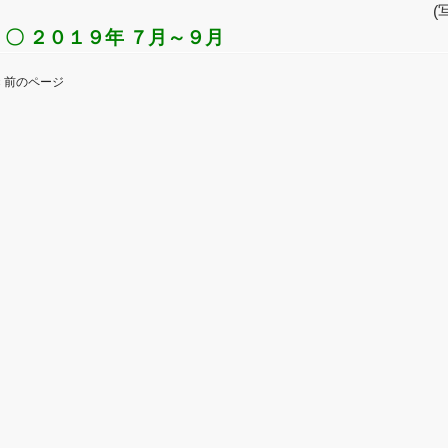
(
〇 ２０１９年 ７月～９月
« 前のページ