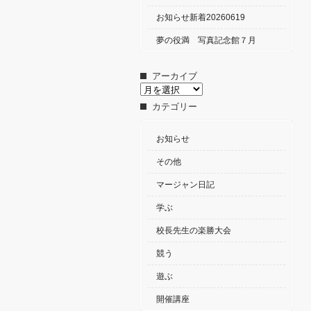
お知らせ新着20260619
夢の役満 写真記念館７月
アーカイブ
ア
ー
カテゴリー
カ
イ
ブ
お知らせ
その他
マージャン日記
学ぶ
校長先生の楽勝大会
競う
遊ぶ
開催講座