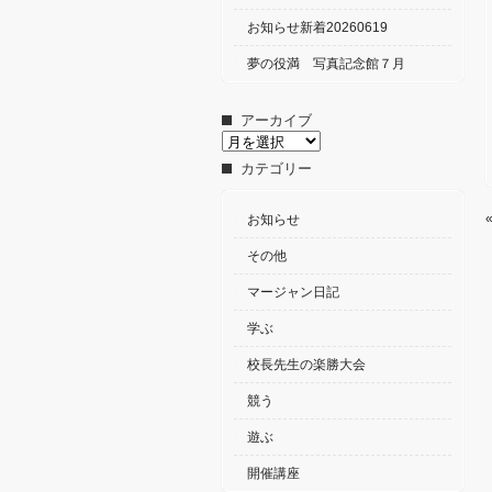
お知らせ新着20260619
夢の役満 写真記念館７月
アーカイブ
ア
ー
カテゴリー
カ
イ
ブ
お知らせ
その他
マージャン日記
学ぶ
校長先生の楽勝大会
競う
遊ぶ
開催講座