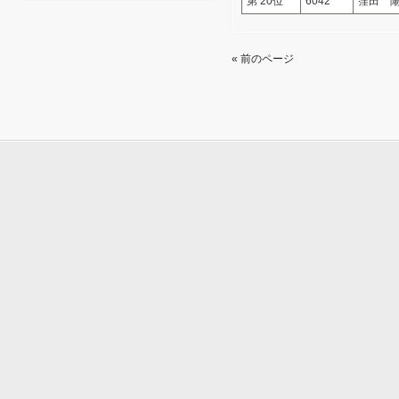
第 20位
6042
窪田 
« 前のページ