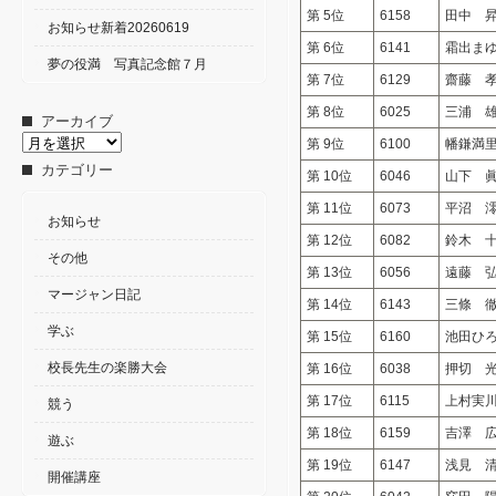
第 5位
6158
田中 
お知らせ新着20260619
第 6位
6141
霜出ま
夢の役満 写真記念館７月
第 7位
6129
齋藤 
第 8位
6025
三浦 
アーカイブ
ア
第 9位
6100
幡鎌満
ー
カテゴリー
第 10位
6046
山下 
カ
イ
第 11位
6073
平沼 
ブ
お知らせ
第 12位
6082
鈴木 
その他
第 13位
6056
遠藤 
マージャン日記
第 14位
6143
三條 
学ぶ
第 15位
6160
池田ひ
校長先生の楽勝大会
第 16位
6038
押切 
第 17位
6115
上村実
競う
第 18位
6159
吉澤 
遊ぶ
第 19位
6147
浅見 
開催講座