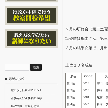
２月の研修会（第二土曜
準優勝は梅木さん、第三
３月の結果次第で、井出
上位２０名成績
検
索:
順位
CODE
氏
最近の投稿
第 1位
6013
峯田 
お知らせ新着20260721
第 2位
6018
梅木 
第 3位
6081
尾林 
研修会及び決勝戦の成績
第 4位
6044
鈴木 
夢の役満 写真記念館