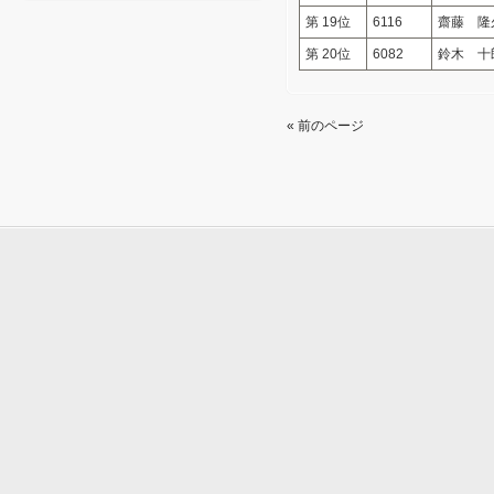
第 19位
6116
齋藤 隆
第 20位
6082
鈴木 十
« 前のページ