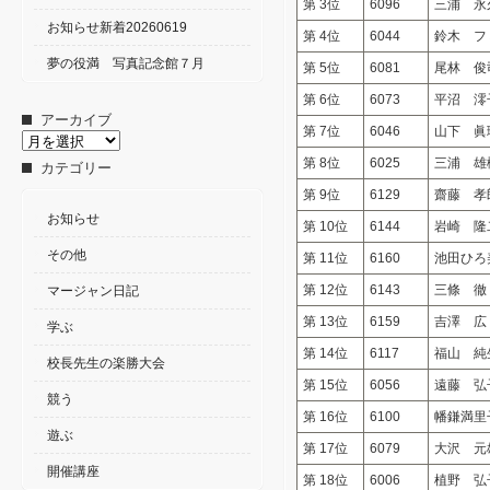
第 3位
6096
三浦 永
お知らせ新着20260619
第 4位
6044
鈴木 フ
夢の役満 写真記念館７月
第 5位
6081
尾林 俊
第 6位
6073
平沼 澪
アーカイブ
第 7位
6046
山下 眞
ア
ー
第 8位
6025
三浦 雄
カテゴリー
カ
第 9位
6129
齋藤 孝
イ
ブ
お知らせ
第 10位
6144
岩崎 隆
その他
第 11位
6160
池田ひろ
第 12位
6143
三條 徹
マージャン日記
第 13位
6159
吉澤 広
学ぶ
第 14位
6117
福山 純
校長先生の楽勝大会
第 15位
6056
遠藤 弘
競う
第 16位
6100
幡鎌満里
遊ぶ
第 17位
6079
大沢 元
開催講座
第 18位
6006
植野 弘