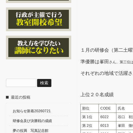
１月の研修会（第二土曜
準優勝は峯田
さん、第三位
それぞれの地域で活躍さ
検
索:
上位２０名成績
最近の投稿
順位
CODE
氏名
お知らせ新着20260721
第 1位
6022
谷口 初
研修会及び決勝戦の成績
第 2位
6013
峯田 徹
夢の役満 写真記念館