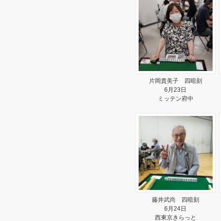
片岡貴美子 四暗刻
6月23日
ミッテン府中
藤井武尚 四暗刻
6月24日
西東京きらっと