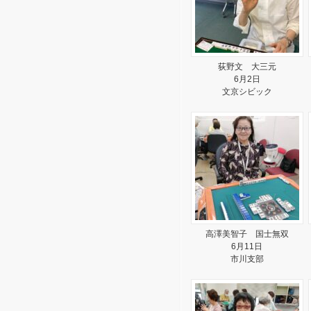
荻野文 大三元
6月2日
文京シビック
高澤美智子 国士無双
6月11日
市川支部