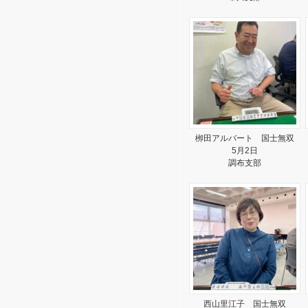
栁田アルバート 国士無双
5月2日
調布支部
西山里江子 国士無双