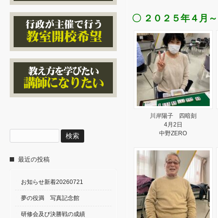
〇 ２０２５年４月
川岸陽子 四暗刻
4月2日
検
中野ZERO
索:
最近の投稿
お知らせ新着20260721
夢の役満 写真記念館
研修会及び決勝戦の成績