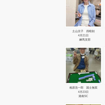
土山京子 四暗刻
4月21日
練馬支部
相原浩一郎 国士無双
4月23日
港南SC