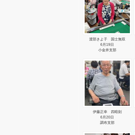
渡部きよ子 国士無双
6月19日
小金井支部
伊藤正幸 四暗刻
6月20日
調布支部