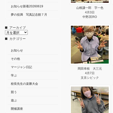
お知らせ新着20260619
山根謙一郎 字一色
4月3日
夢の役満 写真記念館７月
中野ZERO
アーカイブ
ア
ー
カテゴリー
カ
イ
ブ
お知らせ
その他
マージャン日記
岡田幸枝 大三元
4月7日
学ぶ
文京シビック
校長先生の楽勝大会
競う
遊ぶ
開催講座