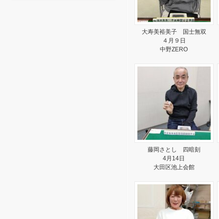
大寿美裕美子 国士無双
４月９日
中野ZERO
藤岡さとし 四暗刻
4月14日
大田区池上会館