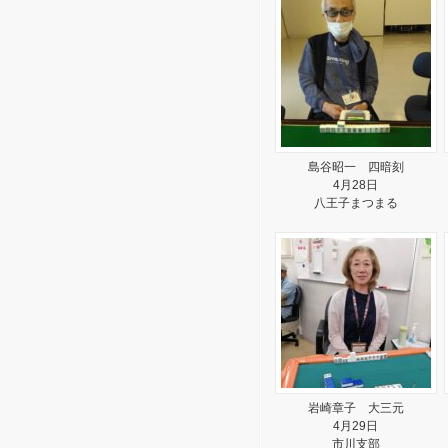
島谷昭一 四暗刻
4月28日
八王子まつまる
岩崎章子 大三元
4月29日
市川支部