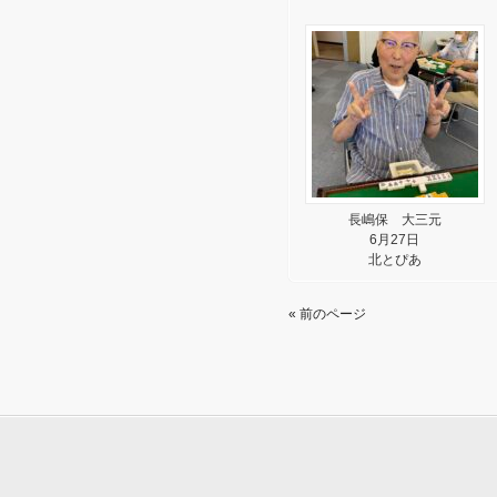
長嶋保 大三元
6月27日
北とぴあ
« 前のページ