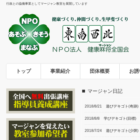
行政との協働事業としてマージャン教室を展開しています
トップ
事業紹介
団体概要
お誘
マージャン日記
2018/8/21
遊びデキゴト(奇跡)
2018/8/8
学びデキゴト(目標)
2018/7/24
遊びデキゴト(少牌)