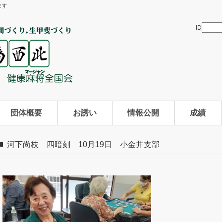
ます
ID
団体概要
お誘い
情報公開
成績
河下尚枝 四暗刻 10月19日 小金井支部