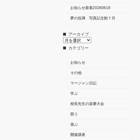
お知らせ新着20260619
夢の役満 写真記念館７月
アーカイブ
ア
ー
カテゴリー
カ
イ
ブ
お知らせ
その他
マージャン日記
学ぶ
校長先生の楽勝大会
競う
遊ぶ
開催講座