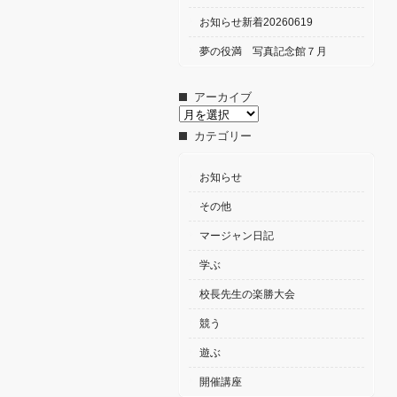
お知らせ新着20260619
夢の役満 写真記念館７月
アーカイブ
ア
ー
カテゴリー
カ
イ
ブ
お知らせ
その他
マージャン日記
学ぶ
校長先生の楽勝大会
競う
遊ぶ
開催講座