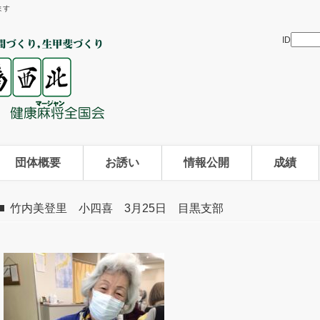
ます
ID
団体概要
お誘い
情報公開
成績
竹内美登里 小四喜 3月25日 目黒支部