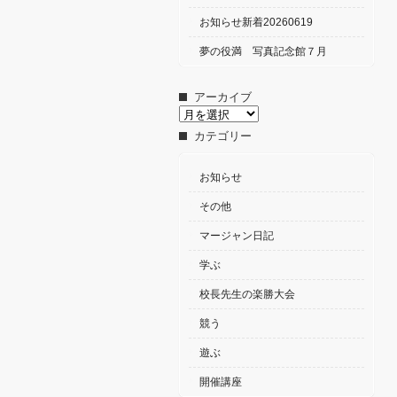
お知らせ新着20260619
夢の役満 写真記念館７月
アーカイブ
ア
ー
カテゴリー
カ
イ
ブ
お知らせ
その他
マージャン日記
学ぶ
校長先生の楽勝大会
競う
遊ぶ
開催講座