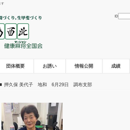
ます
ID
団体概要
お誘い
情報公開
成績
押久保 美代子 地和 6月29日 調布支部