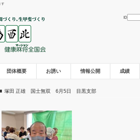
ます
ID
団体概要
お誘い
情報公開
成績
塚田 正雄 国士無双 6月5日 目黒支部