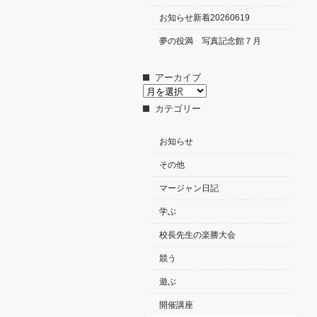
お知らせ新着20260619
夢の役満 写真記念館７月
アーカイブ
ア
ー
カテゴリー
カ
イ
ブ
お知らせ
その他
マージャン日記
学ぶ
校長先生の楽勝大会
競う
遊ぶ
開催講座