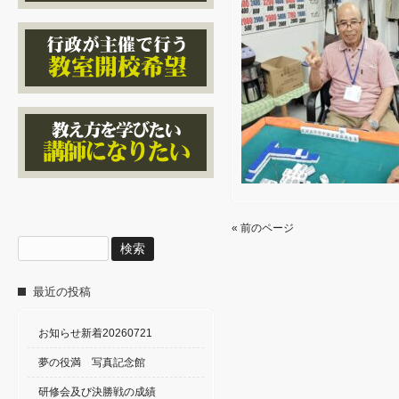
« 前のページ
検
索:
最近の投稿
お知らせ新着20260721
夢の役満 写真記念館
研修会及び決勝戦の成績